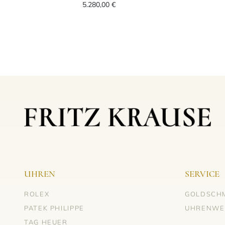
5.280,00 €
UHREN
SERVICE
ROLEX
GOLDSCH
PATEK PHILIPPE
UHRENWE
TAG HEUER