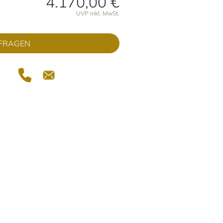
4.170,00 €
onen
UVP inkl. MwSt.
FRAGEN