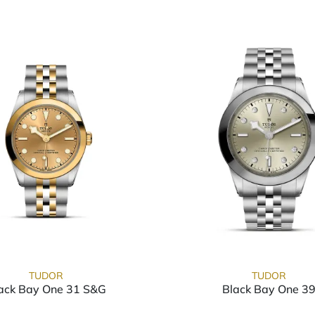
TUDOR
TUDOR
ack Bay One 31 S&G
Black Bay One 3
9660-0005, Preis: 5.280,00 €
TUDOR Black Bay One 31 S&G, Ref: M79603-0005, 
TUDOR Bl