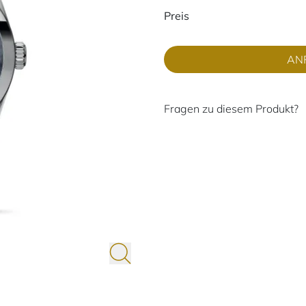
Preisinformati
Preis
AN
Fragen zu diesem Produkt?