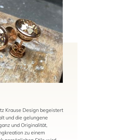
tz Krause Design begeistert
falt und die gelungene
anz und Originalität,
ngkreation zu einem
k persönlichen Stils wird.