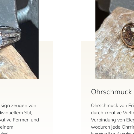
Ohrschmuck
esign zeugen von
Ohrschmuck von Fri
ividuellem Stil,
durch kreative Viel
vative Formen und
Verbindung von Eleg
 einem
wodurch jede Ohrri
ird.
kunstvollen Ausdruc