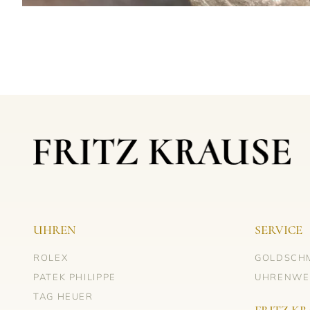
UHREN
SERVICE
ROLEX
GOLDSCH
PATEK PHILIPPE
UHRENWE
TAG HEUER