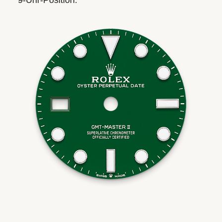
9‑Uhr‑Position.