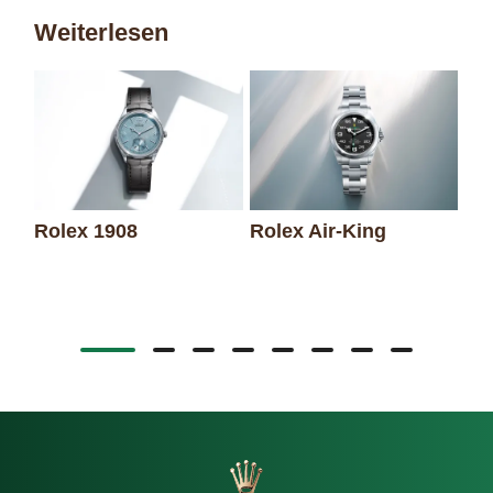
Weiterlesen
Rolex 1908
Rolex Air-King
Ro
Da