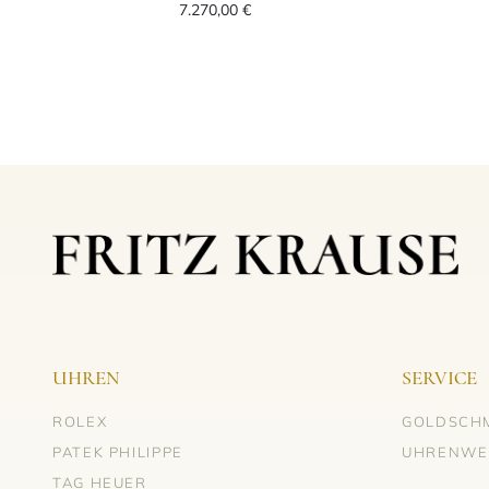
7.270,00 €
UHREN
SERVICE
ROLEX
GOLDSCH
PATEK PHILIPPE
UHRENWE
TAG HEUER