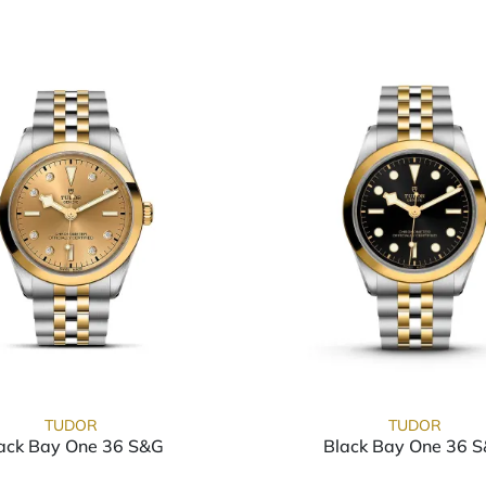
TUDOR
TUDOR
ack Bay One 36 S&G
Black Bay One 36 
f: M79643-0006, Preis: 7.270,00 €
TUDOR Black Bay One 36 S&G, Ref: M79643-0008, 
TUDOR Bl