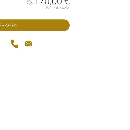
5.170,00 €
onen
UVP inkl. MwSt.
FRAGEN