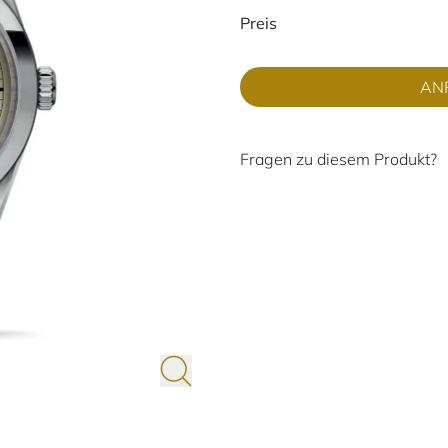
Preisinformati
Preis
AN
Fragen zu diesem Produkt?