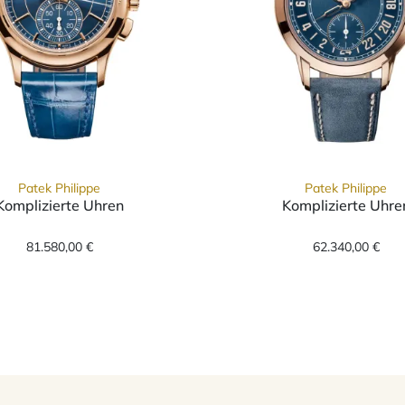
Patek Philippe
Patek Philippe
Komplizierte Uhren
Komplizierte Uhre
, Ref: 5180/1R-001, Preis: 125.730,00 €
Patek Philippe Komplizierte Uhren, Ref: 5905R-010,
Patek Ph
81.580,00 €
62.340,00 €