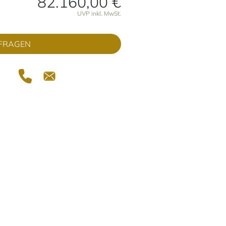
82.160,00 €
onen
UVP inkl. MwSt.
FRAGEN