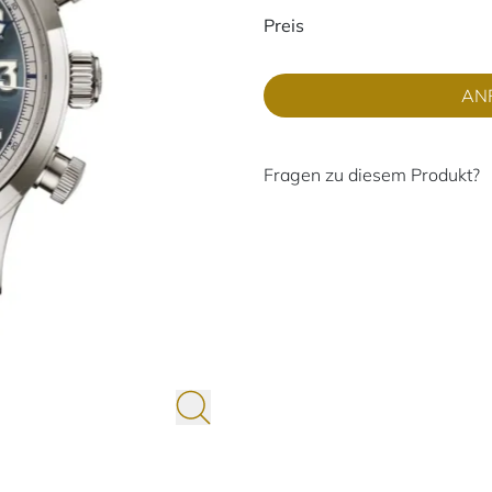
Preisinformati
Preis
AN
Fragen zu diesem Produkt?