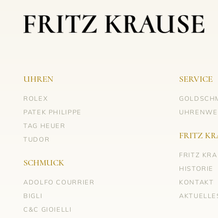
UHREN
SERVICE
ROLEX
GOLDSCH
PATEK PHILIPPE
UHRENWE
TAG HEUER
FRITZ KR
TUDOR
FRITZ KR
SCHMUCK
HISTORIE
ADOLFO COURRIER
KONTAKT
BIGLI
AKTUELLE
C&C GIOIELLI