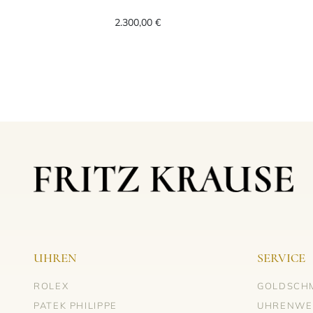
Bigli Mini Waves Anhänger mit Ke
2.300,00 €
UHREN
SERVICE
ROLEX
GOLDSCH
PATEK PHILIPPE
UHRENWE