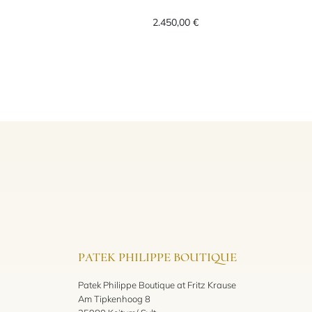
dia_45, Preis: 3.200,00 €
ni Waves Anhänger mit Kette, Ref: 23H63Rbrdia_45, Preis: 2.
Bigli Mini Waves Anhänger
2.450,00 €
PATEK PHILIPPE BOUTIQUE
Patek Philippe Boutique at Fritz Krause
Am Tipkenhoog 8