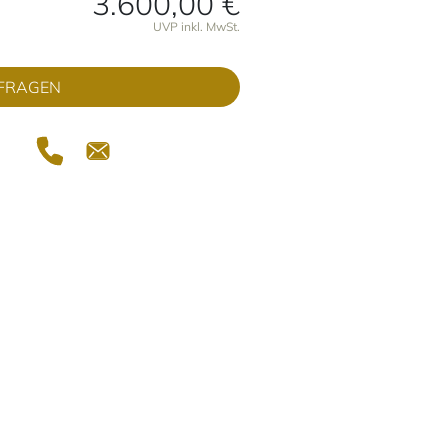
3.600,00 €
onen
UVP inkl. MwSt.
FRAGEN