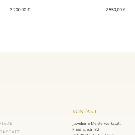
tte, Ref: 23H74Rbrdbr_45, Preis: 2.300,00 €
Bigli Mini Waves Anhänger mit Kette, Ref: 23H84RW
Bigli Mi
3.200,00 €
2.550,00 €
KONTAKT
MIEDE
Juwelier & Meisterwerkstatt
Friedrichstr. 32
RKSTATT