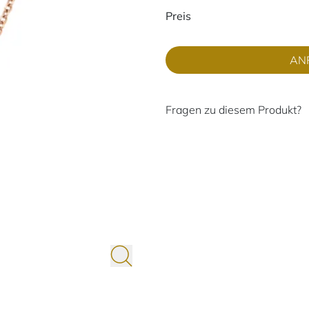
Preisinformati
Preis
AN
Fragen zu diesem Produkt?