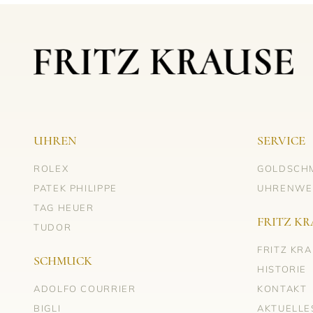
UHREN
SERVICE
ROLEX
GOLDSCH
PATEK PHILIPPE
UHRENWE
TAG HEUER
FRITZ KR
TUDOR
FRITZ KR
SCHMUCK
HISTORIE
ADOLFO COURRIER
KONTAKT
BIGLI
AKTUELLE