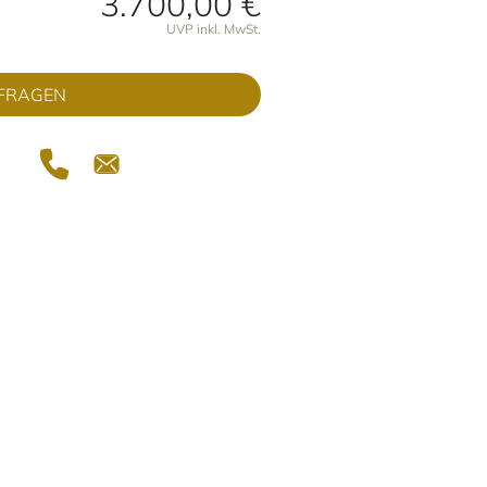
3.700,00 €
onen
UVP inkl. MwSt.
FRAGEN