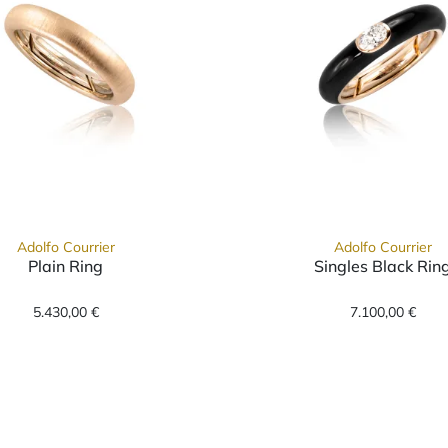
Adolfo Courrier
Adolfo Courrier
Plain Ring
Singles Black Rin
4-CD-L, Preis: 7.300,00 €
Adolfo Courrier Plain Ring, Ref: S6-sat, Preis: 5.430
Adolfo Co
5.430,00 €
7.100,00 €