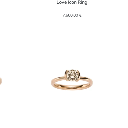
Love Icon Ring
€
g, Ref: 14-1008073-0000, Preis: 2.950,00 €
Leo Wittwer Love Icon Ring, Ref: 11-100997
7.600,00 €