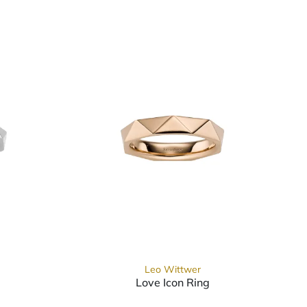
Leo Wittwer
Love Icon Ring
€
g, Ref: 14-1009071-0000, Preis: 2.800,00 €
Leo Wittwer Love Icon Ring, Ref: 14-100897