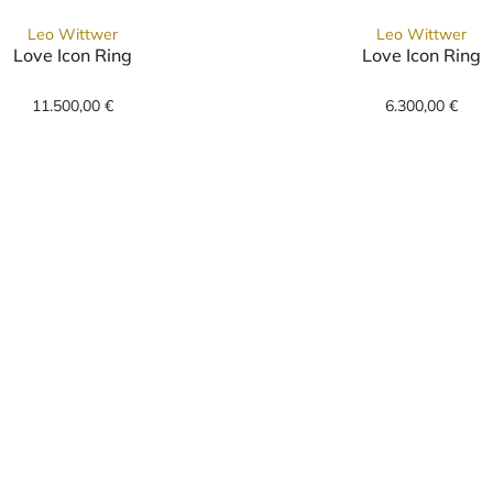
Leo Wittwer
Leo Wittwer
Love Icon Ring
Love Icon Ring
wer Love Icon Ring, Ref: 10-1010471-1000, Preis: 11.500,0
Leo Wittwer Love Icon Rin
11.500,00 €
6.300,00 €