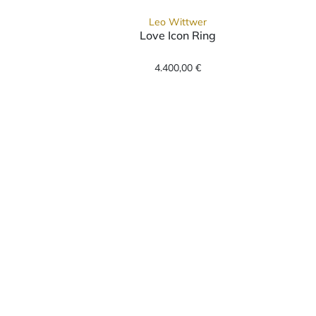
Leo Wittwer
Love Icon Ring
0 €
g, Ref: 10-1010473-5001, Preis: 6.300,00 €
Leo Wittwer Love Icon Ring, Ref: 10-101277
4.400,00 €