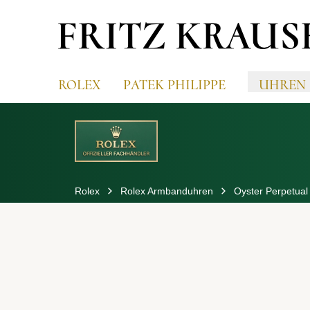
ROLEX
PATEK PHILIPPE
UHREN
Rolex
Rolex Armbanduhren
Oyster Perpetual