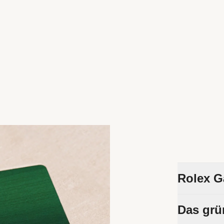
Rolex G
Um die Prä
Das grü
Zeitmesser