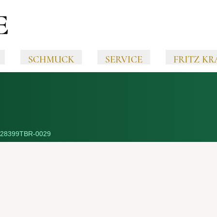
SCHMUCK
SERVICE
FRITZ KR
28399TBR-0029