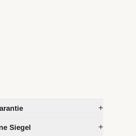
arantie
zision und Zuverlässigkeit seiner
ne Siegel
 sicherzustellen, unterzieht Rolex jede