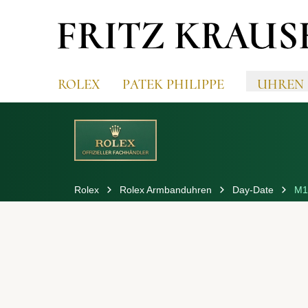
ROLEX
PATEK PHILIPPE
UHREN
Rolex
Rolex Armbanduhren
Day-Date
M1