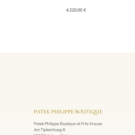
€
26, Ref: M91350-0005, Preis: 2.170,00 €
TUDOR 1926, Ref: M91651
4.220,00 €
PATEK PHILIPPE BOUTIQUE
Patek Philippe Boutique at Fritz Krause
Am Tipkenhoog 8