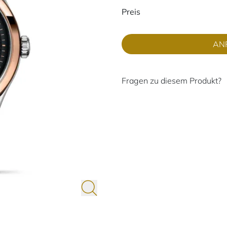
Preisinformati
Preis
AN
Fragen zu diesem Produkt?