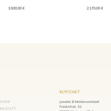
Preis: 4.560,00 €
TUDOR 1926, Ref: M91650-0003, Preis: 3.000,00 
TUDOR 19
3.000,00 €
2.170,00 €
KONTAKT
MIEDE
Juwelier & Meisterwerkstatt
Friedrichstr. 32
RKSTATT