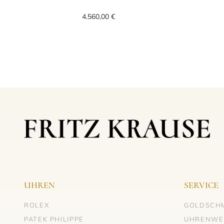
TUDOR 1926, Ref: M91351-0004, 
4.560,00 €
UHREN
SERVICE
ROLEX
GOLDSCH
PATEK PHILIPPE
UHRENWE