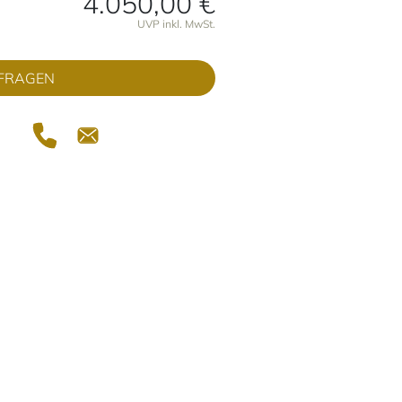
4.050,00 €
onen
UVP inkl. MwSt.
FRAGEN