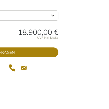
18.900,00 €
onen
UVP inkl. MwSt.
FRAGEN