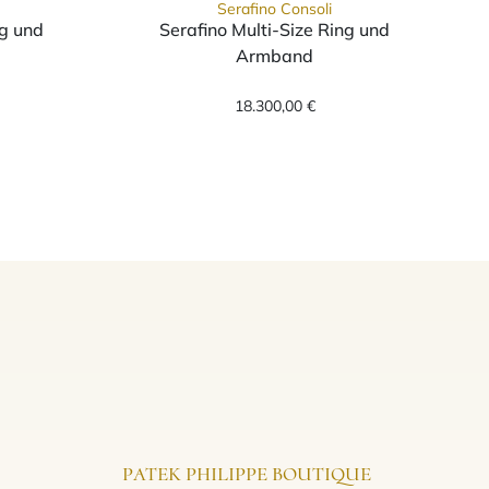
Serafino Consoli
ng und
Serafino Multi-Size Ring und
Armband
0 €
band, Ref: S.RB 5F4 WG WD, Preis: 30.550,00 €
 Consoli Serafino Multi-Size Ring und Armband, Ref: S.RB A
Serafino Consoli Serafino
18.300,00 €
PATEK PHILIPPE BOUTIQUE