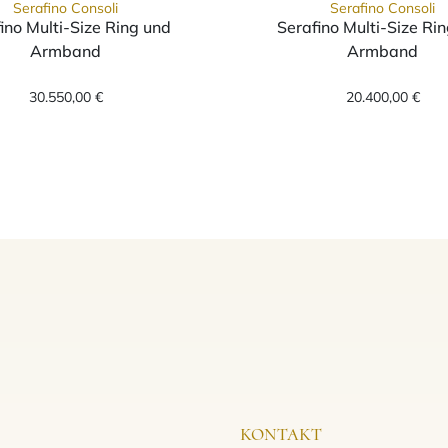
Serafino Consoli
Serafino Consoli
ino Multi-Size Ring und
Serafino Multi-Size Ri
Armband
Armband
Size-Ring und Armband, Ref: S.RB 7F2 RG WD, Preis: 33.350,0
Serafino Consoli Serafino Multi-Size Ring und Arm
Serafino
30.550,00 €
20.400,00 €
KONTAKT