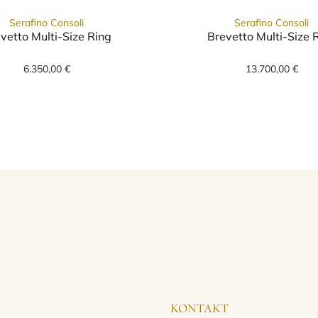
Serafino Consoli
Serafino Consoli
vetto Multi-Size Ring
Brevetto Multi-Size 
ize Ring, Ref: RMS 5N2 WG, Preis: 8.250,00 €
Serafino Consoli Brevetto Multi-Size Ring, Ref: RM
Serafino
6.350,00 €
13.700,00 €
KONTAKT