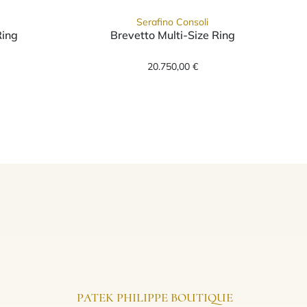
Serafino Consoli
Ring
Brevetto Multi-Size Ring
S 3M2 YG WD, Preis: 6.350,00 €
 Consoli Brevetto Multi-Size Ring, Ref: RMS 5HM4 RG WD, Pr
Serafino Consoli Brevetto 
20.750,00 €
PATEK PHILIPPE BOUTIQUE