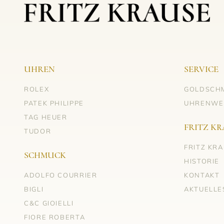
UHREN
SERVICE
ROLEX
GOLDSCH
PATEK PHILIPPE
UHRENWE
TAG HEUER
FRITZ KR
TUDOR
FRITZ KR
SCHMUCK
HISTORIE
ADOLFO COURRIER
KONTAKT
BIGLI
AKTUELLE
C&C GIOIELLI
FIORE ROBERTA