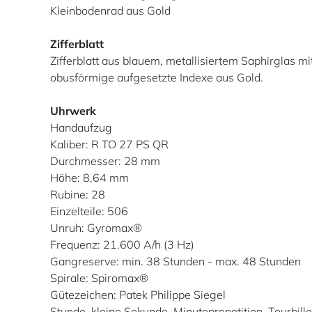
Kleinbodenrad aus Gold
Zifferblatt
Zifferblatt aus blauem, metallisiertem Saphirglas m
obusförmige aufgesetzte Indexe aus Gold.
Uhrwerk
Handaufzug
Kaliber: R TO 27 PS QR
Durchmesser: 28 mm
Höhe: 8,64 mm
Rubine: 28
Einzelteile: 506
Unruh: Gyromax®
Frequenz: 21.600 A/h (3 Hz)
Gangreserve: min. 38 Stunden - max. 48 Stunden
Spirale: Spiromax®
Gütezeichen: Patek Philippe Siegel
Stunde, kleine Sekunde, Minutenrepetition, Tourbil