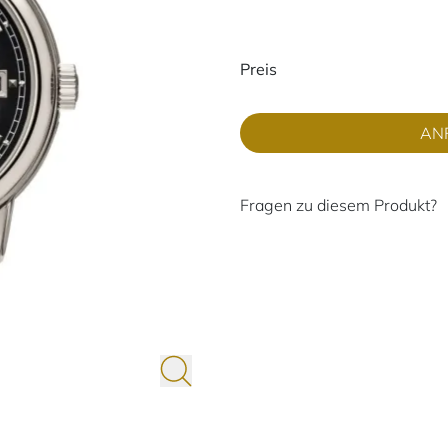
Preisinformati
Preis
AN
Fragen zu diesem Produkt?