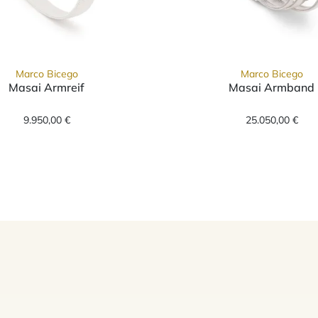
Marco Bicego
Marco Bicego
Masai Armreif
Masai Armband
 SG43 B1 W, Preis: 7.900,00 €
Marco Bicego Masai Armreif, Ref: SG44 B W, Preis:
Marco Bi
9.950,00 €
25.050,00 €