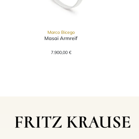
Marco Bicego
Masai Armreif
Marco Bicego Masai Armreif, Ref:
7.900,00 €