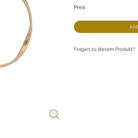
Preisinformati
Preis
AN
Fragen zu diesem Produkt?