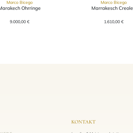
Marco Bicego
Marco Bicego
Marakech Ohrringe
Marrakesch Creol
 Ref: OG405 Y, Preis: 3.150,00 €
Marco Bicego Marakech Ohrringe, Ref: OG421 B1 YW
Marco Bi
9.000,00 €
1.610,00 €
KONTAKT