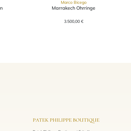
Marco Bicego
en
Marrakech Ohrringe
, Preis: 9.000,00 €
cego Marrakesch Creolen, Ref: OG265 Y, Preis: 1.610,00 €
Marco Bicego Marrakech O
3.500,00 €
PATEK PHILIPPE BOUTIQUE