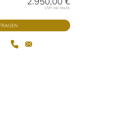
2.950,00 €
onen
UVP inkl. MwSt.
FRAGEN