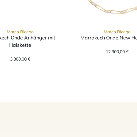
Marco Bicego
Marco Bicego
kech Onde Anhänger mit
Marrakech Onde New Ha
skette, Ref: CG771 B2 YW, Preis: 2.850,00 €
Marco Bi
Halskette
Marco Bicego Marrakech Onde Anhänger mit Halsket
12.300,00 €
3.300,00 €