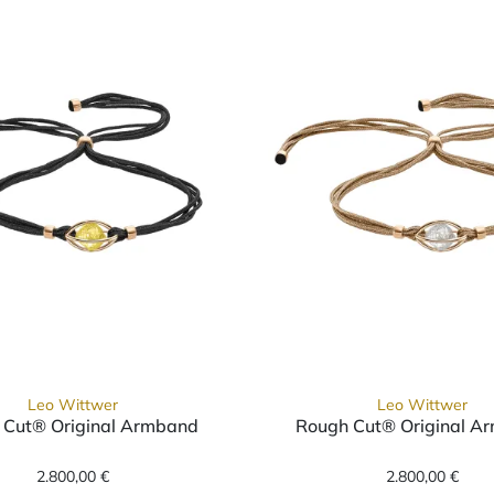
Leo Wittwer
Leo Wittwer
 Cut® Original Armband
Rough Cut® Original A
 Armband, Ref: 62-1002971-9100--w, Preis: 2.800,00 €
Leo Wittwer Rough Cut® Original Armband, Ref: 62
Leo Witt
2.800,00 €
2.800,00 €