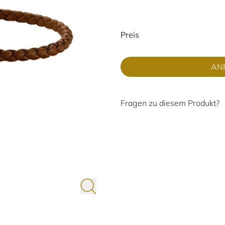
Preisinformati
Preis
AN
Fragen zu diesem Produkt?