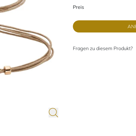
Preisinformati
Preis
AN
Fragen zu diesem Produkt?