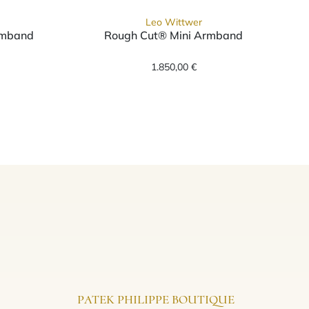
Leo Wittwer
rmband
Rough Cut® Mini Armband
02871-9600--b, Preis: 1.850,00 €
wer Rough Cut® Original Armband, Ref: 62-1002971-9200--b
Leo Wittwer Rough Cut® M
1.850,00 €
PATEK PHILIPPE BOUTIQUE