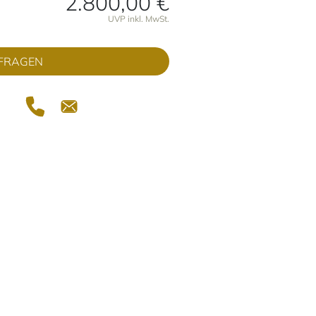
2.800,00 €
onen
UVP inkl. MwSt.
FRAGEN