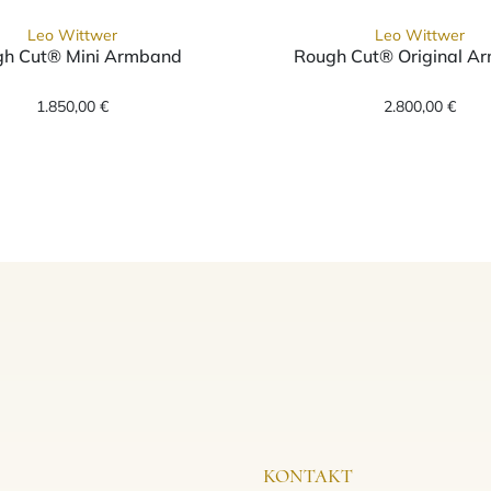
Leo Wittwer
Leo Wittwer
h Cut® Mini Armband
Rough Cut® Original A
band, Ref: 62-1002871-9300--w, Preis: 1.850,00 €
Leo Wittwer Rough Cut® Mini Armband, Ref: 62-10
Leo Witt
1.850,00 €
2.800,00 €
KONTAKT