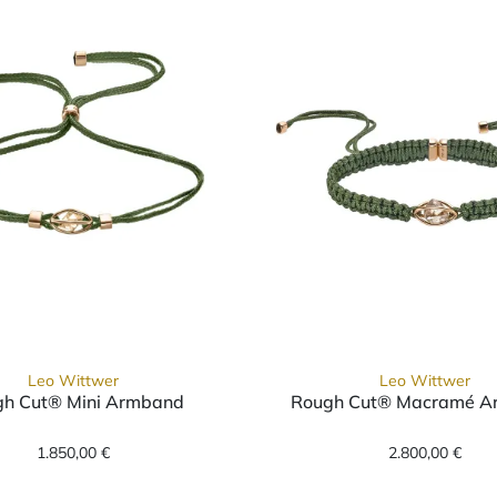
Leo Wittwer
Leo Wittwer
h Cut® Mini Armband
Rough Cut® Macramé A
mband, Ref: 62-1010971-9410--c, Preis: 3.100,00 €
Leo Wittwer Rough Cut® Mini Armband, Ref: 62-10
Leo Witt
1.850,00 €
2.800,00 €