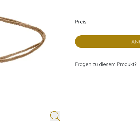
Preisinformati
Preis
AN
Fragen zu diesem Produkt?