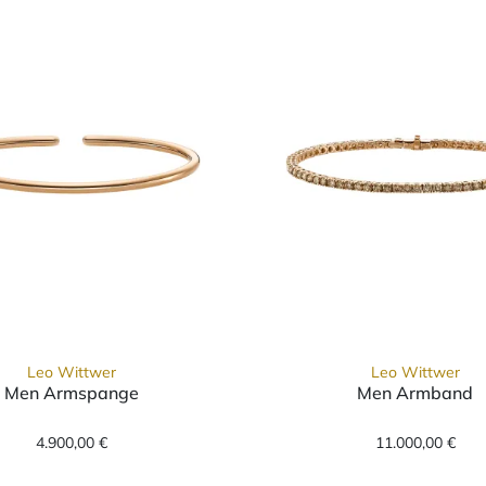
Leo Wittwer
Leo Wittwer
Men Armspange
Men Armband
5-0969973-1200, Preis: 14.300,00 €
Leo Wittwer Men Armspange, Ref: 67-1003873-0000
Leo Witt
4.900,00 €
11.000,00 €