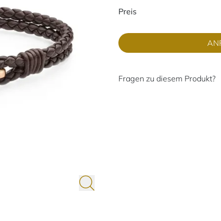
Preisinformati
Preis
AN
Fragen zu diesem Produkt?