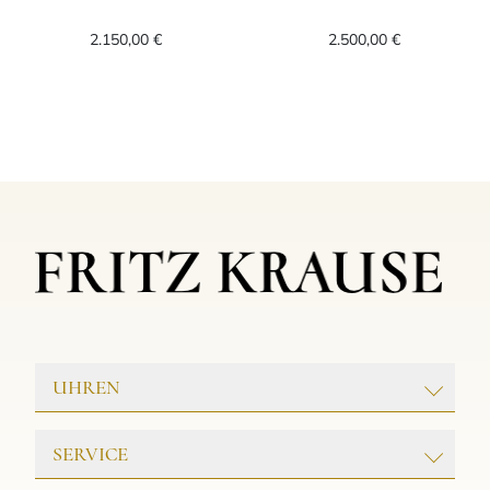
Leo Wittwer Panta rhei® Einhänger, Ref: 25
Leo Wittwer Pa
2.150,00 €
2.500,00 €
UHREN
ROLEX
SERVICE
PATEK PHILIPPE