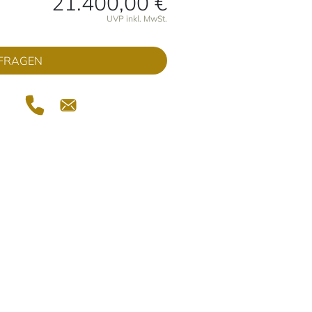
21.400,00 €
onen
UVP inkl. MwSt.
FRAGEN