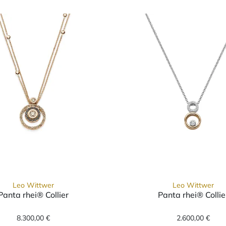
Leo Wittwer
Leo Wittwer
Panta rhei® Collier
Panta rhei® Collie
 Ref: 31-1001176-1000, Preis: 2.700,00 €
Leo Wittwer Panta rhei® Collier, Ref: 31-1021673-
Leo Witt
8.300,00 €
2.600,00 €