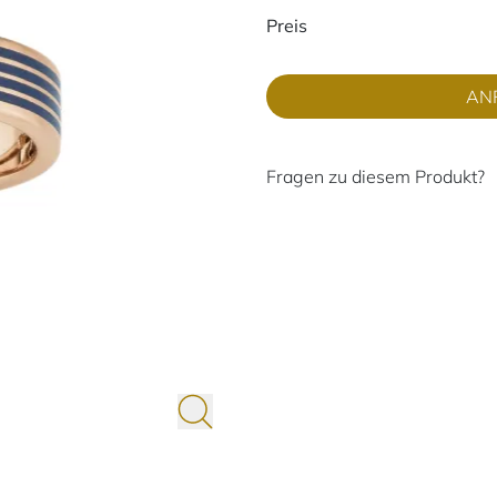
Preisinformati
Preis
AN
Fragen zu diesem Produkt?