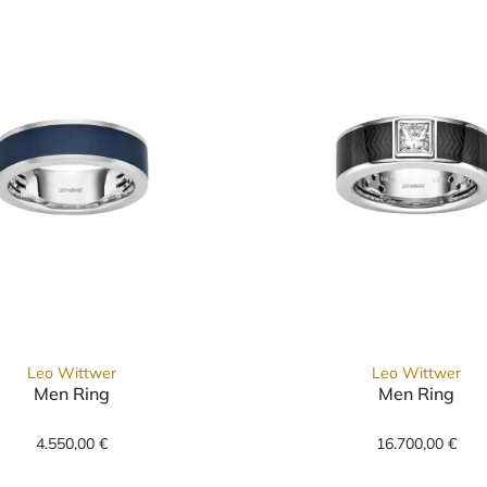
Leo Wittwer
Leo Wittwer
Men Ring
Men Ring
969671-1000, Preis: 5.500,00 €
Leo Wittwer Men Ring, Ref: 14-0969171-0100, Prei
Leo Witt
4.550,00 €
16.700,00 €