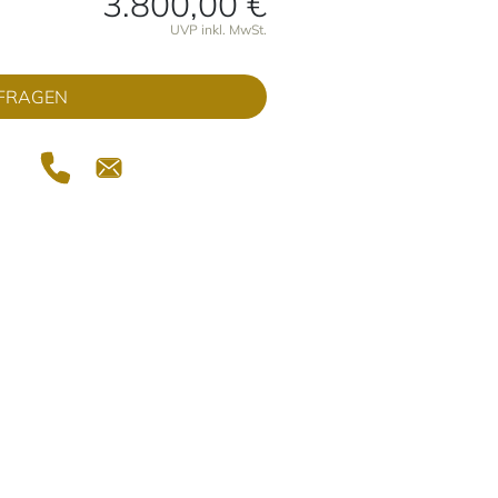
3.800,00 €
onen
UVP inkl. MwSt.
FRAGEN