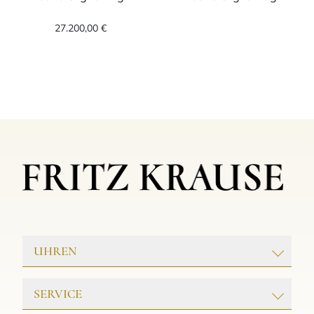
Leo Wittwer Candlelight Ring, Ref: 11-1010
Leo Wittwer Ca
27.200,00 €
UHREN
ROLEX
SERVICE
PATEK PHILIPPE