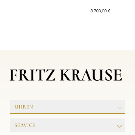
Leo Wittwer Candlelight Ring, Ref: 11-101
Leo Wittwer Le
8.700,00 €
UHREN
ROLEX
SERVICE
PATEK PHILIPPE