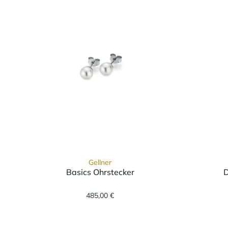
Gellner
Basics Ohrstecker
D
Gellner Basics Ohrstecker, Ref: 5
485,00 €