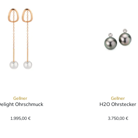
Gellner
Gellner
elight Ohrschmuck
H2O Ohrstecker
-22549-04, Preis: 485,00 €
Gellner Delight Ohrschmuck, Ref: 5-24815-01, Preis
Gellner 
1.995,00 €
3.750,00 €