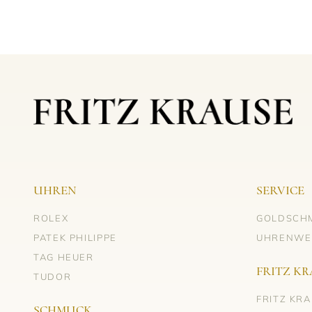
UHREN
SERVICE
ROLEX
GOLDSCH
PATEK PHILIPPE
UHRENWE
TAG HEUER
FRITZ KR
TUDOR
FRITZ KR
SCHMUCK