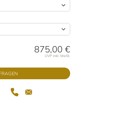
875,00 €
onen
UVP inkl. MwSt.
FRAGEN