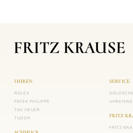
UHREN
SERVICE
ROLEX
GOLDSCH
PATEK PHILIPPE
UHRENWE
TAG HEUER
FRITZ KR
TUDOR
FRITZ KR
SCHMUCK