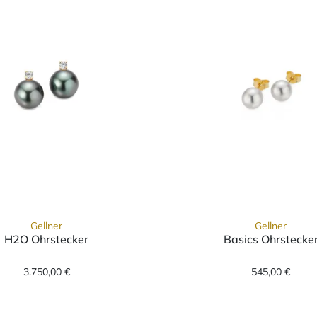
Gellner
Gellner
H2O Ohrstecker
Basics Ohrstecke
28-05, Preis: 3.300,00 €
Gellner H2O Ohrstecker, Ref: 5-22021-08, Preis: 3
Gellner 
3.750,00 €
545,00 €