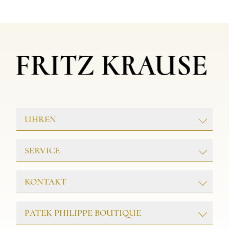
UHREN
ROLEX
SERVICE
PATEK PHILIPPE
TAG HEUER
GOLDSCHMIEDE
KONTAKT
TUDOR
UHRENWERKSTATT
Juwelier & Meisterwerkstatt
SCHMUCK
PATEK PHILIPPE BOUTIQUE
FRITZ KRAUSE
Friedrichstr. 32
25980 Westerland/Sylt