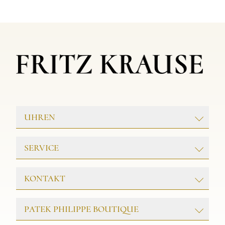
UHREN
ROLEX
SERVICE
PATEK PHILIPPE
TAG HEUER
GOLDSCHMIEDE
KONTAKT
TUDOR
UHRENWERKSTATT
Juwelier & Meisterwerkstatt
SCHMUCK
PATEK PHILIPPE BOUTIQUE
FRITZ KRAUSE
Friedrichstr. 32
25980 Westerland/Sylt