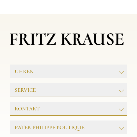
UHREN
ROLEX
SERVICE
PATEK PHILIPPE
TAG HEUER
GOLDSCHMIEDE
KONTAKT
TUDOR
UHRENWERKSTATT
Juwelier & Meisterwerkstatt
SCHMUCK
PATEK PHILIPPE BOUTIQUE
FRITZ KRAUSE
Friedrichstr. 32
25980 Westerland/Sylt