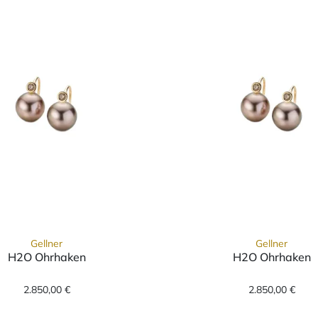
Gellner
Gellner
H2O Ohrhaken
H2O Ohrhaken
25-13, Preis: 4.300,00 €
Gellner H2O Ohrhaken, Ref: 5-22025-03, Preis: 2.8
Gellner 
2.850,00 €
2.850,00 €