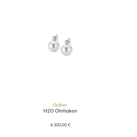
Gellner
H2O Ohrhaken
Gellner H2O Ohrhaken, Ref: 5-220
4.300,00 €