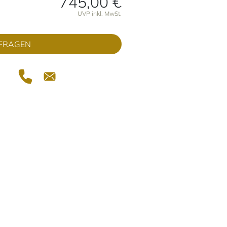
745,00 €
onen
UVP inkl. MwSt.
FRAGEN