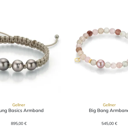
Gellner
Gellner
ung Basics Armband
Big Bang Armban
-81686-02, Preis: 535,00 €
Gellner Young Basics Armband, Ref: 2-81567-02, Pr
Gellner 
895,00 €
545,00 €