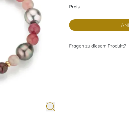
Preisinformati
Preis
AN
Fragen zu diesem Produkt?