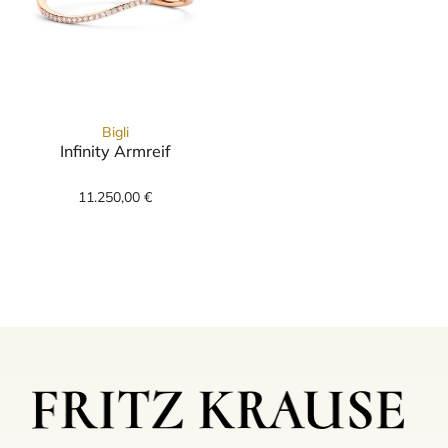
Bigli
Infinity Armreif
Bigli Infinity Armreif, Ref: 23B02Rdia_M, Pre
11.250,00 €