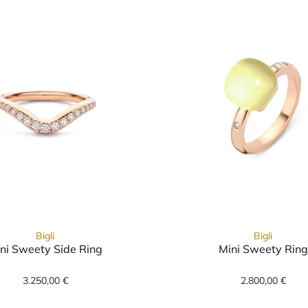
Bigli
Bigli
ni Sweety Side Ring
Mini Sweety Ring
88Rgranmp, Preis: 3.600,00 €
Bigli Mini Sweety Side Ring, Ref: 23R221Rdia, Preis
Bigli Mi
3.250,00 €
2.800,00 €