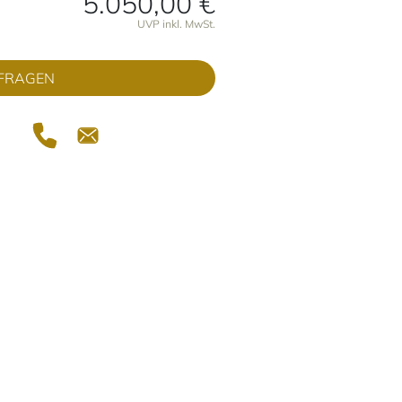
5.050,00 €
onen
UVP inkl. MwSt.
FRAGEN