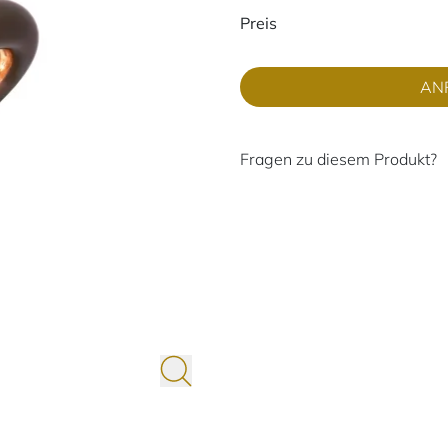
Preisinformati
Preis
AN
Fragen zu diesem Produkt?