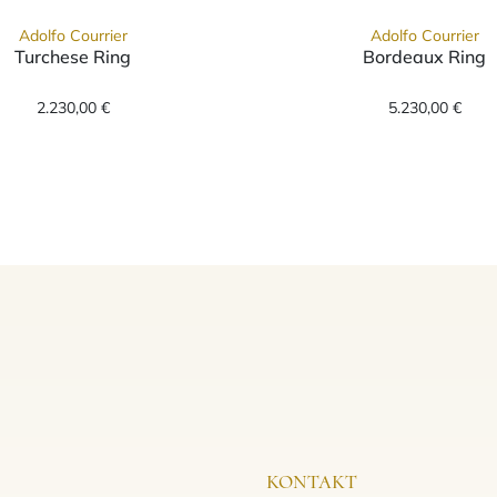
Adolfo Courrier
Adolfo Courrier
Turchese Ring
Bordeaux Ring
f: TK2-BDX-04, Preis: 3.190,00 €
Adolfo Courrier Turchese Ring, Ref: P2-TUR-04, Pre
Adolfo C
2.230,00 €
5.230,00 €
KONTAKT