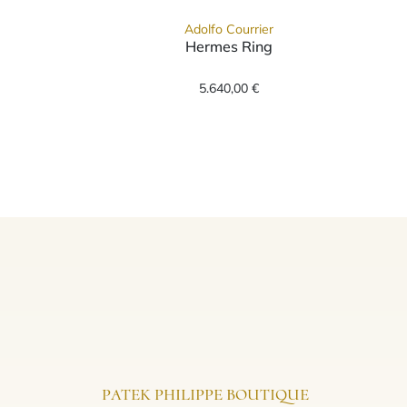
Adolfo Courrier
Hermes Ring
is: 2.230,00 €
ourrier Bordeaux Ring, Ref: TK2-BDX-02, Preis: 5.230,00 €
Adolfo Courrier Hermes Ri
5.640,00 €
PATEK PHILIPPE BOUTIQUE