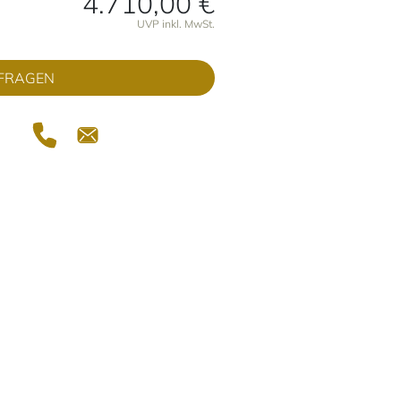
4.710,00 €
onen
UVP inkl. MwSt.
FRAGEN